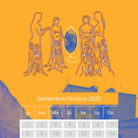
Settembre/Ottobre 2025
Lu
Ma
Me
Gi
Ve
Sa
Do
1
2
3
4
5
6
7
8
9
10
11
12
13
14