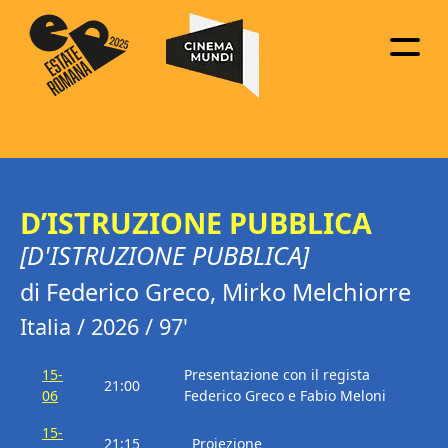
D’ISTRUZIONE PUBBLICA
[D'ISTRUZIONE PUBBLICA]
di Federico Greco, Mirko Melchiorre
Italia / 2026 / 97'
15-
Presentazione con il regista
21:00
06
Federico Greco e Fabio Meloni
15-
21:15
Proiezione