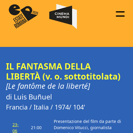
IL FANTASMA DELLA
LIBERTÀ (v. o. sottotitolata)
[Le fantôme de la liberté]
di Luis Buñuel
Francia / Italia / 1974/ 104'
Presentazione del film da parte di
23-
21:00
Domenico Vitucci, giornalista
06