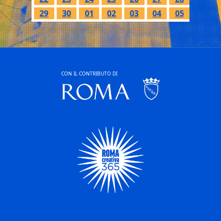
29
30
01
02
03
04
05
CON IL CONTRIBUTO DI